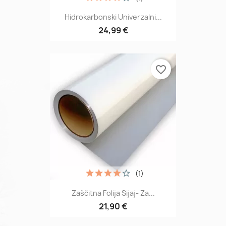
Hidrokarbonski Univerzalni...
24,99 €
favorite_border
(1)
Zaščitna Folija Sijaj- Za...
21,90 €