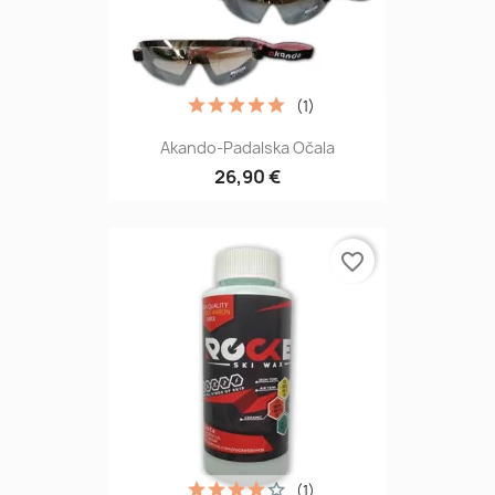
(1)
Akando-Padalska Očala
26,90 €
favorite_border
(1)