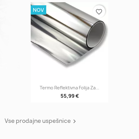
NOV
favorite_border
Termo Reflektivna Folija Za...
55,99 €
Vse prodajne uspešnice
