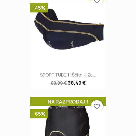
−45%
SPORT TUBE 1- Ščitniki Za...
38,49 €
69,99 €
NA RAZPRODAJI!
favorite_border
−65%