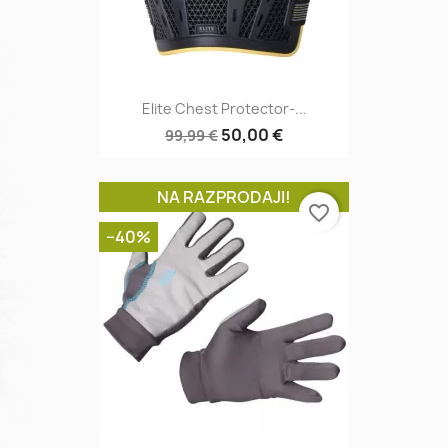
Elite Chest Protector-...
50,00 €
99,99 €
NA RAZPRODAJI!
favorite_border
−40%