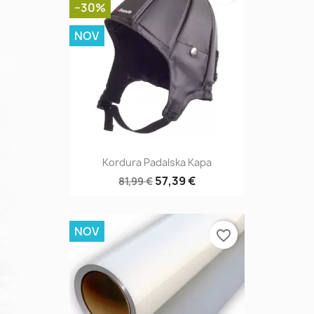
−30%
NOV
Kordura Padalska Kapa
57,39 €
81,99 €
NOV
favorite_border