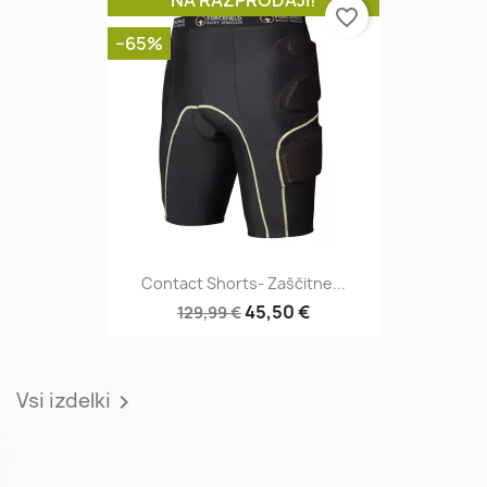
favorite_border
−65%
Contact Shorts- Zaščitne...
45,50 €
129,99 €
Vsi izdelki
