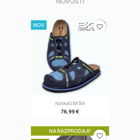
NOVOSTI
NOV
favorite_border
Natikači BX3M
76,99 €
NA RAZPRODAJI!
favorite_border