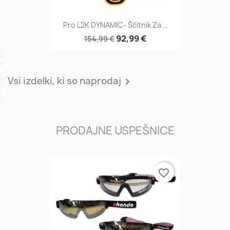
Pro L2K DYNAMIC- Ščitnik Za...
92,99 €
154,99 €
Vsi izdelki, ki so naprodaj

PRODAJNE USPEŠNICE
favorite_border