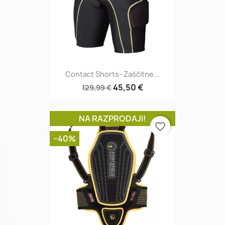
Contact Shorts- Zaščitne...
45,50 €
129,99 €
NA RAZPRODAJI!
favorite_border
−40%