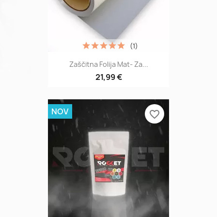
(1)
Zaščitna Folija Mat- Za...
21,99 €
NOV
favorite_border