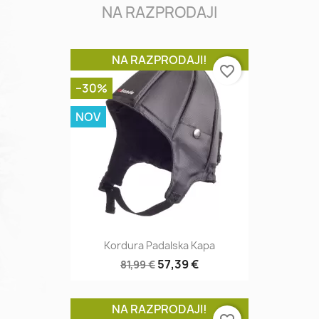
NA RAZPRODAJI
NA RAZPRODAJI!
favorite_border
−30%
NOV
Kordura Padalska Kapa
57,39 €
81,99 €
NA RAZPRODAJI!
favorite_border