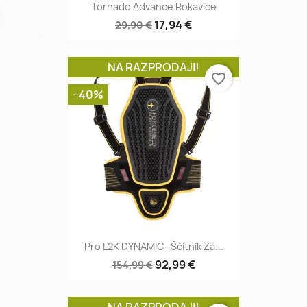
Tornado Advance Rokavice
17,94 €
29,90 €
NA RAZPRODAJI!
favorite_border
−40%
Pro L2K DYNAMIC- Ščitnik Za...
92,99 €
154,99 €
NA RAZPRODAJI!