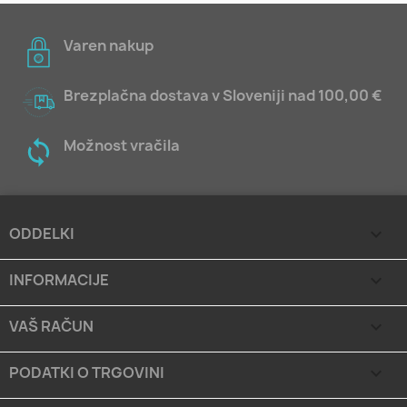
Varen nakup
Brezplačna dostava v Sloveniji nad 100,00 €
Možnost vračila
ODDELKI

INFORMACIJE

VAŠ RAČUN

PODATKI O TRGOVINI
keyboard_arrow_down