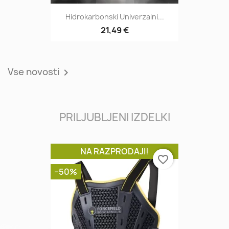
Hidrokarbonski Univerzalni...
21,49 €
Vse novosti

PRILJUBLJENI IZDELKI
NA RAZPRODAJI!
favorite_border
−50%