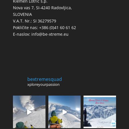
Klemen Lotrič s.p.
Nova vas 7, SI-4240 Radovljica,
SLOVENIA
V.A.T. Nr.: SI 36279579
Pokličite nas: +386 (0)41 60 61 62
E-naslov:
info@be-xtreme.eu
bextremesquad
xploreyourpassion