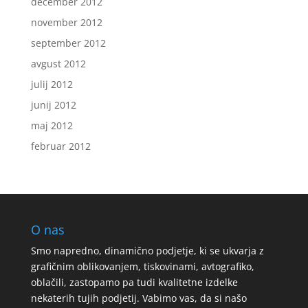
december 2012
november 2012
september 2012
avgust 2012
julij 2012
junij 2012
maj 2012
februar 2012
O nas
Smo napredno, dinamično podjetje, ki se ukvarja z
grafičnim oblikovanjem, tiskovinami, avtografiko,
oblačili, zastopamo pa tudi kvalitetne izdelke
nekaterih tujih podjetij. Vabimo vas, da si našo