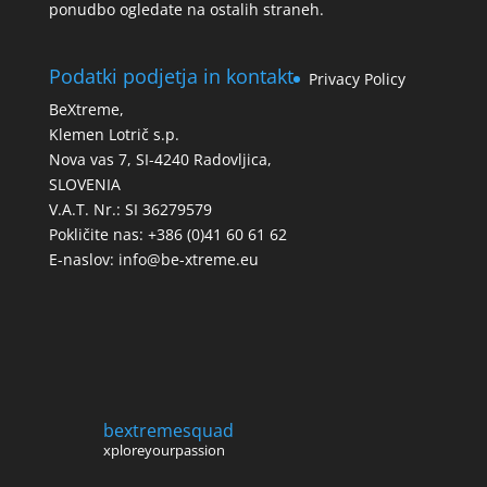
ponudbo ogledate na ostalih straneh.
Podatki podjetja in kontakt
Privacy Policy
BeXtreme,
Klemen Lotrič s.p.
Nova vas 7, SI-4240 Radovljica,
SLOVENIA
V.A.T. Nr.: SI 36279579
Pokličite nas: +386 (0)41 60 61 62
E-naslov:
info@be-xtreme.eu
bextremesquad
xploreyourpassion