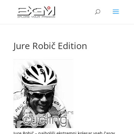
Jure Robič Edition
Jure Robič – najboljši ekstremni kolesar vseh časov,