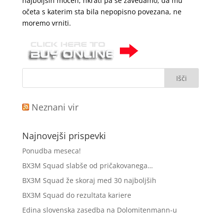
najboljših močeh, hkrati pa se zavedamo, da mu
očeta s katerim sta bila nepopisno povezana, ne
moremo vrniti.
Neznani vir
Najnovejši prispevki
Ponudba meseca!
BX3M Squad slabše od pričakovanega…
BX3M Squad že skoraj med 30 najboljših
BX3M Squad do rezultata kariere
Edina slovenska zasedba na Dolomitenmann-u