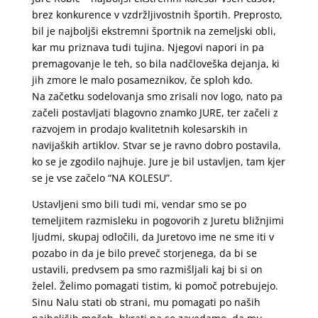
brez konkurence v vzdržljivostnih športih. Preprosto,
bil je najboljši ekstremni športnik na zemeljski obli,
kar mu priznava tudi tujina. Njegovi napori in pa
premagovanje le teh, so bila nadčloveška dejanja, ki
jih zmore le malo posameznikov, če sploh kdo.
Na začetku sodelovanja smo zrisali nov logo, nato pa
začeli postavljati blagovno znamko JURE, ter začeli z
razvojem in prodajo kvalitetnih kolesarskih in
navijaških artiklov. Stvar se je ravno dobro postavila,
ko se je zgodilo najhuje. Jure je bil ustavljen, tam kjer
se je vse začelo “NA KOLESU”.
Ustavljeni smo bili tudi mi, vendar smo se po
temeljitem razmisleku in pogovorih z Juretu bližnjimi
ljudmi, skupaj odločili, da Juretovo ime ne sme iti v
pozabo in da je bilo preveč storjenega, da bi se
ustavili, predvsem pa smo razmišljali kaj bi si on
želel. Želimo pomagati tistim, ki pomoč potrebujejo.
Sinu Nalu stati ob strani, mu pomagati po naših