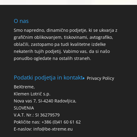
O nas
Smo napredno, dinamično podjetje, ki se ukvarja z
grafičnim oblikovanjem, tiskovinami, avtografiko,
oblačili, zastopamo pa tudi kvalitetne izdelke
nekaterih tujih podjetij. Vabimo vas, da si našo
ponudbo ogledate na ostalih straneh.
Podatki podjetja in kontakt
Privacy Policy
BeXtreme,
Klemen Lotrič s.p.
Nova vas 7, SI-4240 Radovljica,
SLOVENIA
V.A.T. Nr.: SI 36279579
Pokličite nas: +386 (0)41 60 61 62
E-naslov:
info@be-xtreme.eu