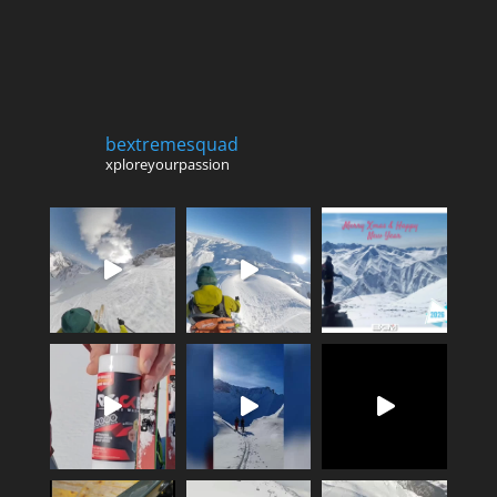
bextremesquad
xploreyourpassion