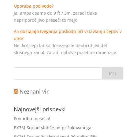
Uporaba pod vodo?
Ja, ampak samo do 9 ft / 3m, zaradi tlaka
nepriporočljivo preseči to mejo.
Ali obstajajo tveganja poškodb pri vstavlanju čepov v
uho?
Ne, kot čepi lahko dosezejo le neobčutljivi del
slušnega kanal, zaradi njihove posebne dimenzije.
Neznani vir
Najnovejši prispevki
Ponudba meseca!
BX3M Squad slabše od pričakovanega…
BX3M Squad že skoraj med 30 najboljših