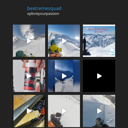
bextremesquad
xploreyourpassion