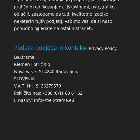
grafičnim oblikovanjem, tiskovinami, avtografiko,
oblačili, zastopamo pa tudi kvalitetne izdelke
nekaterih tujih podjetij. Vabimo vas, da si našo
ponudbo ogledate na ostalih straneh.
Podatki podjetja in kontakt
Privacy Policy
BeXtreme,
Klemen Lotrič s.p.
Nova vas 7, SI-4240 Radovljica,
SLOVENIA
V.A.T. Nr.: SI 36279579
Pokličite nas: +386 (0)41 60 61 62
E-naslov:
info@be-xtreme.eu