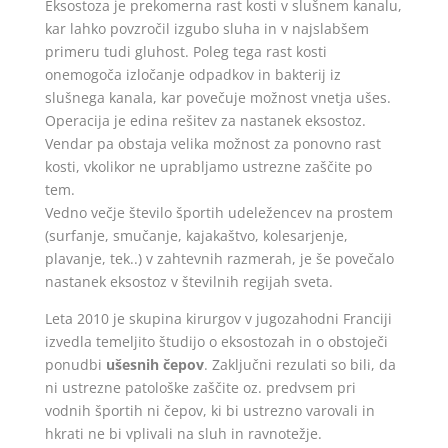
Eksostoza je prekomerna rast kosti v slušnem kanalu,
kar lahko povzročil izgubo sluha in v najslabšem
primeru tudi gluhost. Poleg tega rast kosti
onemogoča izločanje odpadkov in bakterij iz
slušnega kanala, kar povečuje možnost vnetja ušes.
Operacija je edina rešitev za nastanek eksostoz.
Vendar pa obstaja velika možnost za ponovno rast
kosti, vkolikor ne uprabljamo ustrezne zaščite po
tem.
Vedno večje število športih udeležencev na prostem
(surfanje, smučanje, kajakaštvo, kolesarjenje,
plavanje, tek..) v zahtevnih razmerah, je še povečalo
nastanek eksostoz v številnih regijah sveta.
Leta 2010 je skupina kirurgov v jugozahodni Franciji
izvedla temeljito študijo o eksostozah in o obstoječi
ponudbi
ušesnih čepov
. Zaključni rezulati so bili, da
ni ustrezne patološke zaščite oz. predvsem pri
vodnih športih ni čepov, ki bi ustrezno varovali in
hkrati ne bi vplivali na sluh in ravnotežje.