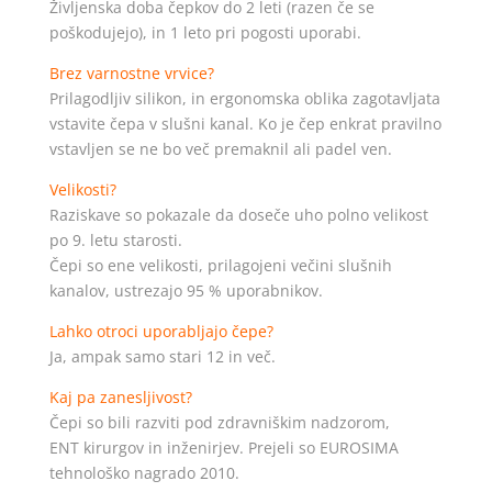
Življenska doba čepkov do 2 leti (razen če se
poškodujejo), in 1 leto pri pogosti uporabi.
Brez varnostne vrvice?
Prilagodljiv silikon, in ergonomska oblika zagotavljata
vstavite čepa v slušni kanal. Ko je čep enkrat pravilno
vstavljen se ne bo več premaknil ali padel ven.
Velikosti?
Raziskave so pokazale da doseče uho polno velikost
po 9. letu starosti.
Čepi so ene velikosti, prilagojeni večini slušnih
kanalov, ustrezajo 95 % uporabnikov.
Lahko otroci uporabljajo čepe?
Ja, ampak samo stari 12 in več.
Kaj pa zanesljivost?
Čepi so bili razviti pod zdravniškim nadzorom,
ENT kirurgov in inženirjev. Prejeli so EUROSIMA
tehnološko nagrado 2010.