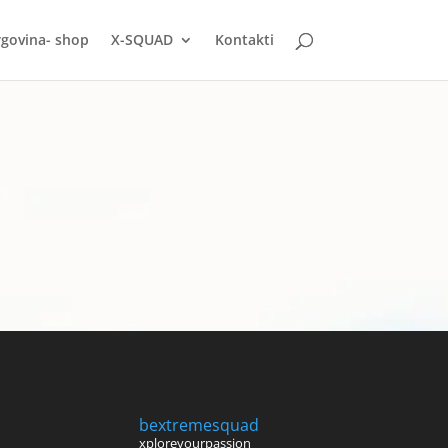
rgovina- shop
X-SQUAD
Kontakti
bextremesquad
xploreyourpassion