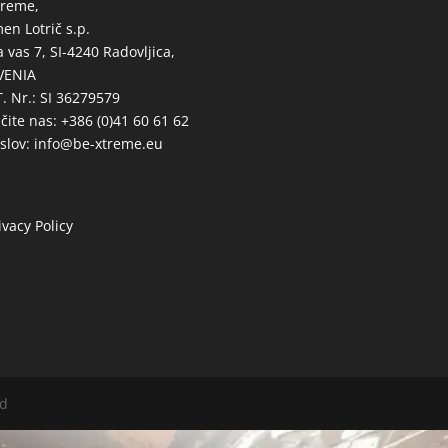
treme,
en Lotrič s.p.
 vas 7, SI-4240 Radovljica,
VENIA
T. Nr.: SI 36279579
ičite nas: +386 (0)41 60 61 62
slov:
info@be-xtreme.eu
ivacy Policy
ed