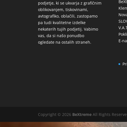
BeX
podjetje, ki se ukvarja z grafičnim
Klem
oblikovanjem, tiskovinami,
Nova
avtografiko, oblačili, zastopamo
SLO
pa tudi kvalitetne izdelke
V.A.
nekaterih tujih podjetij. Vabimo
Pokl
vas, da si našo ponudbo
E-na
ogledate na ostalih straneh.
Pr
Copyright © 2026
BeXtreme
All Rights Reserv