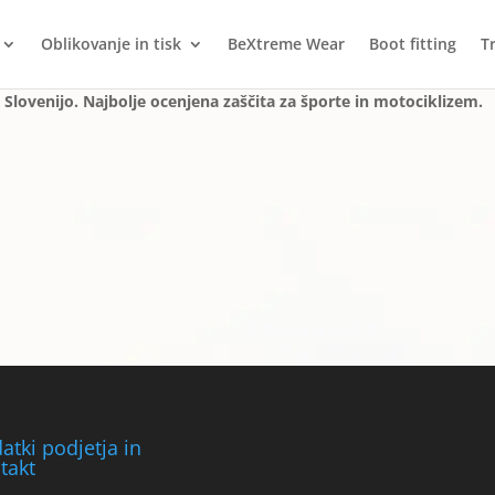
Oblikovanje in tisk
BeXtreme Wear
Boot fitting
T
 Slovenijo. Najbolje ocenjena zaščita za športe in motociklizem.
atki podjetja in
takt