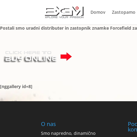
Domov
Zastopamo
Postali smo uradni distributer in zastopnik znamke Forcefield za
[nggallery id=8]
O nas
Pod
kon
Smo napredno, dinamično