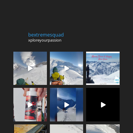
bextremesquad
xploreyourpassion