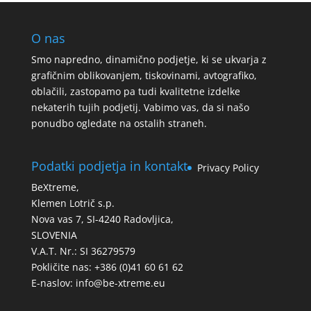
O nas
Smo napredno, dinamično podjetje, ki se ukvarja z
grafičnim oblikovanjem, tiskovinami, avtografiko,
oblačili, zastopamo pa tudi kvalitetne izdelke
nekaterih tujih podjetij. Vabimo vas, da si našo
ponudbo ogledate na ostalih straneh.
Podatki podjetja in kontakt
Privacy Policy
BeXtreme,
Klemen Lotrič s.p.
Nova vas 7, SI-4240 Radovljica,
SLOVENIA
V.A.T. Nr.: SI 36279579
Pokličite nas: +386 (0)41 60 61 62
E-naslov:
info@be-xtreme.eu