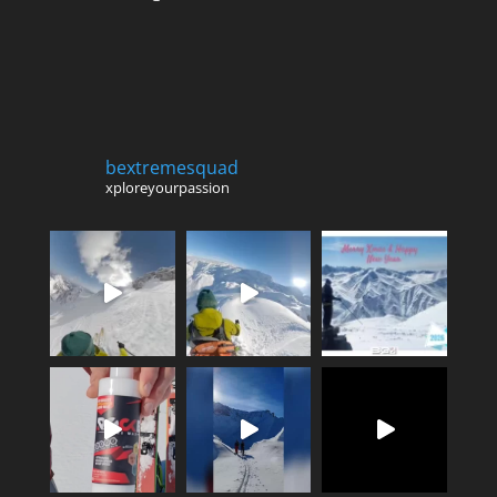
bextremesquad
xploreyourpassion