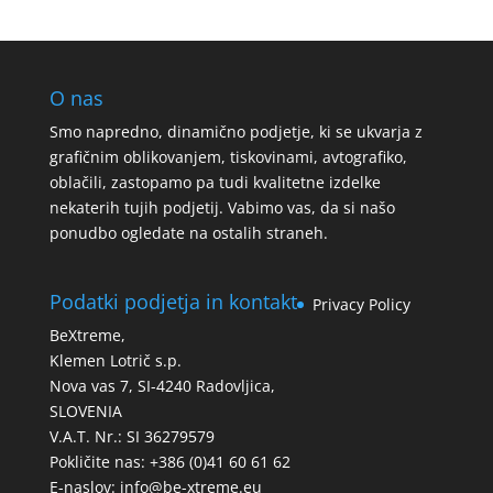
O nas
Smo napredno, dinamično podjetje, ki se ukvarja z
grafičnim oblikovanjem, tiskovinami, avtografiko,
oblačili, zastopamo pa tudi kvalitetne izdelke
nekaterih tujih podjetij. Vabimo vas, da si našo
ponudbo ogledate na ostalih straneh.
Podatki podjetja in kontakt
Privacy Policy
BeXtreme,
Klemen Lotrič s.p.
Nova vas 7, SI-4240 Radovljica,
SLOVENIA
V.A.T. Nr.: SI 36279579
Pokličite nas: +386 (0)41 60 61 62
E-naslov:
info@be-xtreme.eu