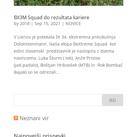
BX3M Squad do rezultata kariere
by
2018
|
Sep 15, 2021
|
NOVICE
V Lienzu je potekala že 34. ekstremna preizkušnja
Dolomitenmann. Naša ekipa BeXtreme Squad kot
edini slovenski predstavnik je nastopila z dvema
novincema. Luka Šturm ( tek), Anže Pristov
(jad.padalo), Boštjan Hribovšek (MTB) in Rok Bombač
(kajak) so se odrezali...
Neznani vir
Najnovejši prispevki