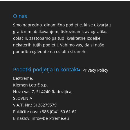
O nas
Smo napredno, dinamično podjetje, ki se ukvarja z
grafičnim oblikovanjem, tiskovinami, avtografiko,
oblačili, zastopamo pa tudi kvalitetne izdelke
nekaterih tujih podjetij. Vabimo vas, da si našo
ponudbo ogledate na ostalih straneh.
Podatki podjetja in kontakt
Privacy Policy
BeXtreme,
Klemen Lotrič s.p.
Nova vas 7, SI-4240 Radovljica,
SLOVENIA
V.A.T. Nr.: SI 36279579
Pokličite nas: +386 (0)41 60 61 62
E-naslov:
info@be-xtreme.eu