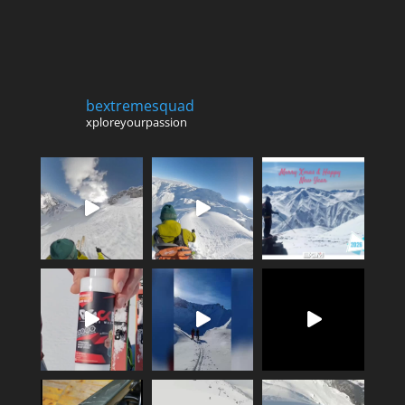
bextremesquad
xploreyourpassion