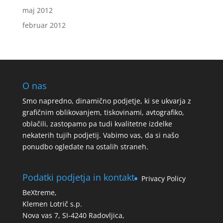
maj 2012
februar 2012
O nas
Smo napredno, dinamično podjetje, ki se ukvarja z
grafičnim oblikovanjem, tiskovinami, avtografiko,
oblačili, zastopamo pa tudi kvalitetne izdelke
nekaterih tujih podjetij. Vabimo vas, da si našo
ponudbo ogledate na ostalih straneh.
Podatki podjetja in kontakt
Privacy Policy
BeXtreme,
Klemen Lotrič s.p.
Nova vas 7, SI-4240 Radovljica,