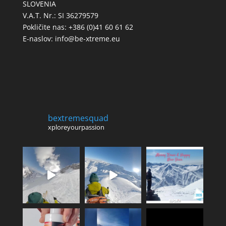
SLOVENIA
V.A.T. Nr.: SI 36279579
Pokličite nas: +386 (0)41 60 61 62
E-naslov:
info@be-xtreme.eu
bextremesquad
xploreyourpassion